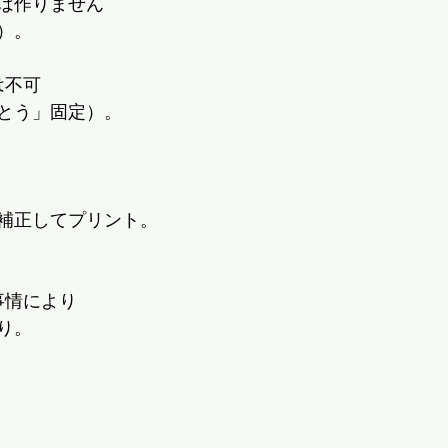
は作りません
）。
は不可
とう」固定）。
補正してプリント。
事情により
り。