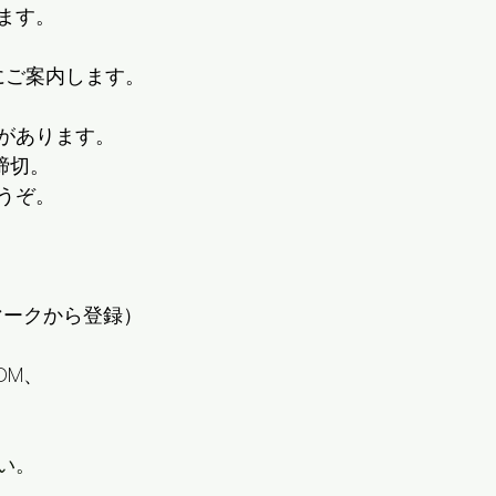
ます。
にご案内します。
があります。
締切。
うぞ。
NEマークから登録）
のDM、
い。