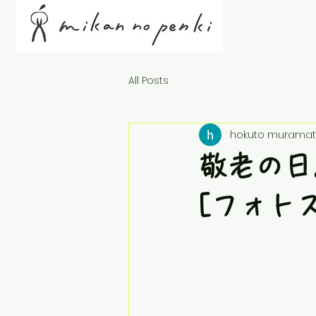
All Posts
hokuto muramat
敬老の日
[フォト