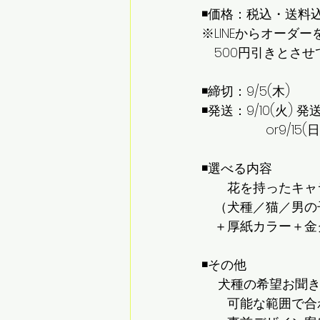
◾️価格：税込・送料込
※LINEからオーダ
　500円引きとさ
◾️締切：9/5(木)
◾️発送：9/10(火) 発
　　　　　or9/15(
◾️選べる内容
　　花を持ったキャ
　（犬種／猫／男の
　＋厚紙カラー＋金
◾️その他
 　犬種の希望お聞
　　可能な範囲で合