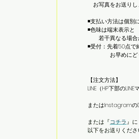
　お写真をお送りし
◾️支払い方法は個別
◾️色味は端末表示と
　　若干異なる場合
◾️受付：先着50点で
　　　　お早めにど
【注文方法】
LINE（HP下部のLI
またはInstagram
または『
コチラ
』に
以下をお送りくださ