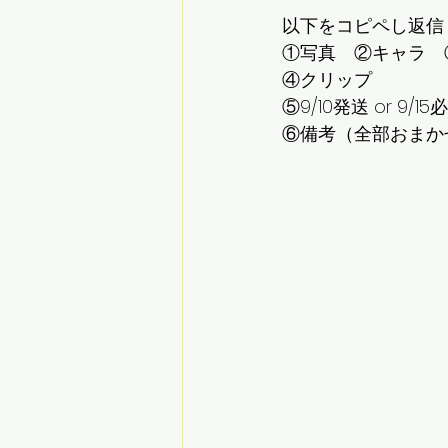
以下をコピペし返信
①写真　②キャラ　
④クリップ
⑤9/10発送 or 9/1
⑥備考（全部おまか