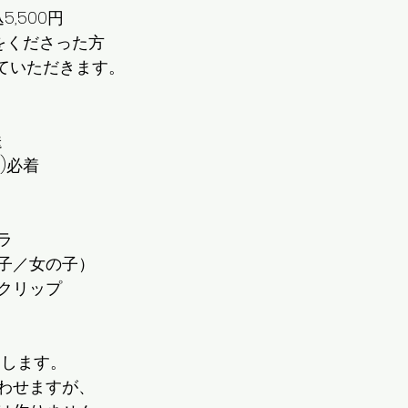
5,500円
ーをくださった方
せていただきます。
送
日)必着
ラ
子／女の子）
クリップ
きします。
わせますが、