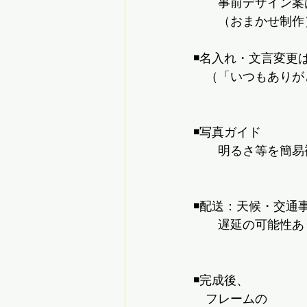
　　事前デザイン案
　　（おまかせ制作
◾️名入れ・文言変更
　（「いつもありが
◾️写真ガイド
　　明るさ等を簡易
◾️配送：天候・交通
　　遅延の可能性あ
◾️完成後、
　フレームの