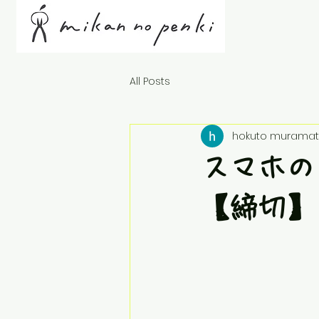
All Posts
hokuto muramat
スマホの
【締切】